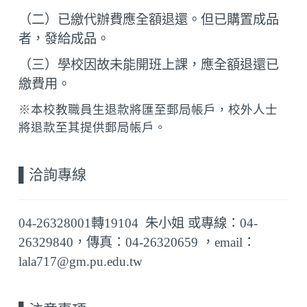
（二）已繳代辦費應全額退還。但已購置成品
者，發給成品。
（三）學校因故未能開班上課，應全額退還已
繳費用。
※本校教職員生退款將匯至郵局帳戶，校外人士
將退款至其提供郵局帳戶。
▌
洽詢專線
04-26328001
轉
19104
朱
小姐 或專線
：04-
26329840，
傳真：
04-26320659
，
email
：
lala717
@gm.pu.edu.tw