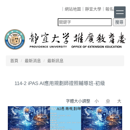
跳
｜
網站地圖
｜
靜宜大學
｜
報名課程
｜
到
主
要
內
容
區
首頁
最新消息
最新訊息
114-2 iPAS AI應用規劃師證照輔導班-初級
字體大小調整
小
中
大