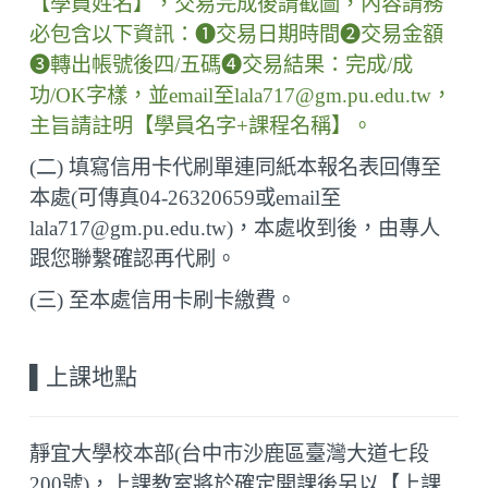
【學員姓名】，交易完成後請截圖，內容請務
必包含以下資訊：
❶
交易日期時間
❷
交易金額
❸
轉出帳號後四
/
五碼
❹
交易結果：完成
/
成
功
/OK
字樣，並
email
至
lala717@gm.pu.edu.tw
，
主旨請註明【學員名字
+
課程名稱】。
(
二
)
填寫信用卡代刷單連同紙本報名表回傳至
本處
(
可傳真
04-26320659
或
email
至
lala717@gm.pu.edu.tw)
，本處收到後，由專人
跟您聯繫確認再代刷。
(
三
)
至本處信用卡刷卡繳費。
▌
上課地點
靜宜大學校本部(台中市沙鹿區臺灣大道七段
200
號)，上課教室將於確定開課後另以【上課