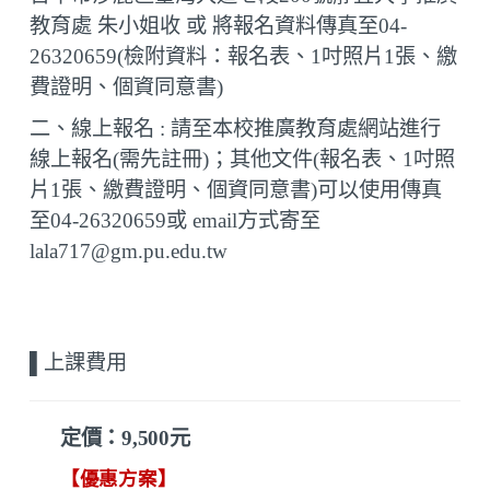
教育處 朱小姐收 或 將報名資料傳真至
04-
26320659
(檢附資料：報名表、
1
吋照片
1
張、繳
費證明、個資同意書)
二、線上報名 : 請至本校推廣教育處網站進行
線上報名(需先註冊)；其他文件(
報名表、
1
吋照
片
1
張、繳費證明、個資同意書
)可以使用傳真
至
04-26320659
或
email
方式寄至
lala717
@gm.pu.edu.tw
▌上
課費用
定價：9
,500
元
【優惠方案】