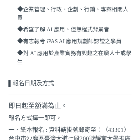
◆
企業管理、行政、企劃、行銷、專案相關人
員
◆
希望了解
AI
應用、但無程式背景者
◆
有志報考
iPAS AI
應用規劃師認證之學員
◆
對
AI
應用於產業實務有興趣之在職人士或學
生
▌
報名日期及方式
即日起至
額滿為止
。
報名方式擇一即可，
一、紙本報名 : 資料請掛號郵寄至：（
43301
）
台中市沙鹿區臺灣大道七段
200
號靜宜大學推廣