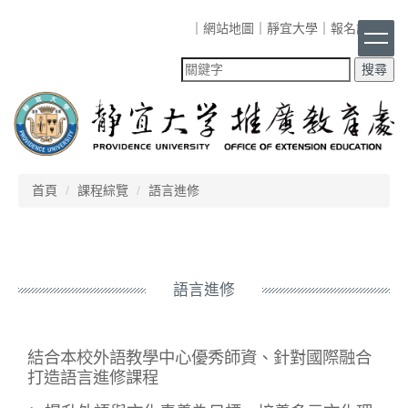
跳
｜
網站地圖
｜
靜宜大學
｜
報名課程
｜
到
主
要
內
容
區
首頁
課程綜覽
語言進修
語言進修
結合本校外語教學中心優秀師資、針對國際融合
打造語言進修課程