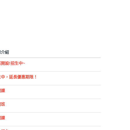
單介紹
開設!招生中~
生中，延長優惠期限！
開課
開班
開課