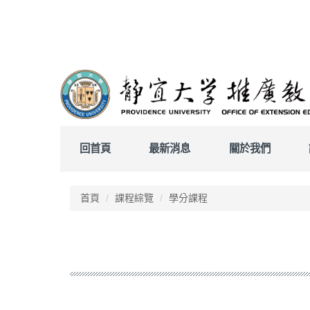
跳
到
主
要
內
容
區
回首頁
最新消息
關於我們
首頁
課程綜覽
學分課程