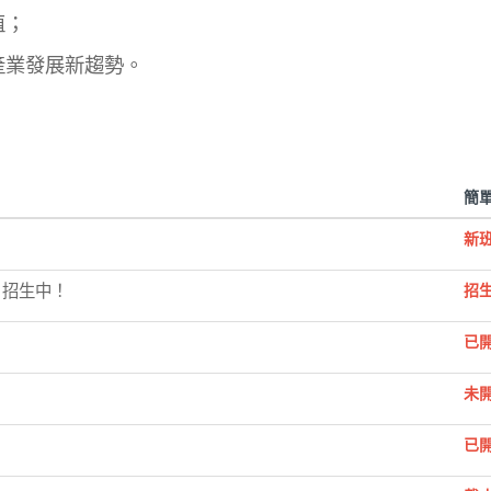
值；
產業發展新趨勢。
簡
新班
班 招生中！
招
已
未
已