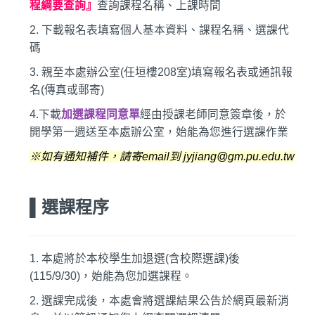
程綱要查詢』
查詢課程名稱、上課時間
2.
下載報名表填寫個人基本資料、課程名稱、選課代
碼
3.
親至本處辦公室(任垣樓208室)填寫報名表或通訊報
名(傳真或郵寄)
4.
下載
加選課程同意單
經由授課老師同意簽章後，於
開學第一週送至本處辦公室，始能為您進行選課作業
※如有通知補件，請寄email到 jyjiang@gm.pu.edu.tw
▌選課程序
1.
本處將於本校學生加退選(含校際選課)後
(115/9/30)，始能為您加選課程。
2.
選課完成後，本處會將選課結果公告於網頁最新消