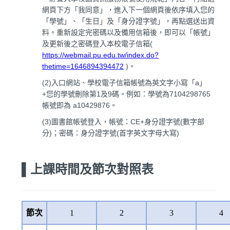
網頁下方「我同意」，進入下一個網頁後依序填入您的
「學號」、「生日」及「身分證字號」，再點選送出資
料。重新設定完密碼以及備用信箱後，即可以「帳號」
及更新後之密碼登入本校電子信箱(
https://webmail.pu.edu.tw/index.do?
thetime=1646894394472
)。
(2)
入口網站、學校電子信箱帳號為英文字小寫「a」
+您的學號刪除第1及9碼。例如：學號為7104298765
帳號即為 a10429876。
(3)
圖書館帳號登入，帳號：CE+身分證字號(數字部
分)；密碼：身分證字號(首字英文字母大寫)
▌
上課時間及節次對照表
節次
1
2
3
4