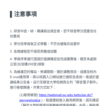
▌注意事項
1.
研習中途，缺、曠課超出規定者，恕不核發學分證書及任
何費用
2.
學分班學員無正式學籍，不符合緩徵兵役要件
3.
各類課程恕不接受旁聽或試聽
4.
學員停車通行證請於選課確認並完成繳費後，親至本處辦
公室(任垣樓208室)領取
5.
為維護您的權益，修課期間，關於課務資訊、成績及校內
E-mail運用等，將以校園入口網站進行通知及查詢。敬請於選
課結果公告後，自行至靜宜大學校網頁左列「靜宜電子郵件」
進行帳號開通，作業方式如下：
(1)
啟用帳號(
https://webmail.pu.edu.tw/toJsp.do?
jsp=reg/notice
)，點選連結進入啟用網頁後，請先確認
「靜宜大學校園資訊服務帳號使用規範」內容，再點選