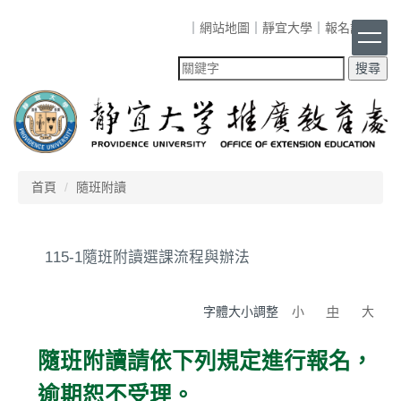
跳
｜
網站地圖
｜
靜宜大學
｜
報名課程
｜
到
主
要
內
容
區
首頁
隨班附讀
115-1隨班附讀選課流程與辦法
字體大小調整
小
中
大
隨班附讀請依下列規定進行報名，
逾期恕不受理。