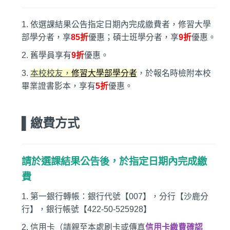
1.
依選課結果公告指定日期內完成繳費者，修習大學
部學分者，享
85
折
優惠；碩士班學分者，享
9
折
優惠。
2.
舊學員享有
9
折
優惠。
3.
本校校友，
修習大學部學分者
，於報名時檢附本校
畢業證書影本，享有
5
折
優惠。
▌繳費方式
請於選課結果公告後，於指定日期內完成繳
費
1.
第一銀行轉帳：銀行代號【007】，分行【沙鹿分
行】，銀行帳號【422-50-525928】
2.
信用卡（請親至本處刷卡或傳真
信用卡繳費確認