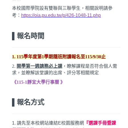
本校國際學院設有雙聯與三聯學生，相關說明請參
考：
https://oia.pu.edu.tw/p/426-1048-11.php
▌報名時間
1.
115學年度第1學期隨班附讀報名至115/9/30止
2.
開學第一週請務必上課
，瞭解課程是否符合個人需
求，並瞭解該堂課的出席、評分等相關規定
《115-1靜宜大學行事曆 》
▌報名方式
1.
請先至本校網站連結E校園服務網
『
選課手冊暨課