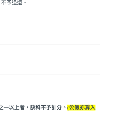
，不予退還。
之一以上者，該科不予計分。
(公假亦算入