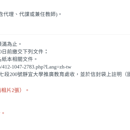
含代理、代課或兼任教師)
。
額滿為止。
20日前繳交下列文件
：
名紙本相關文件。
412-1047-2783.php?Lang=zh-tw
道七段200號靜宜大學推廣教育處收，並於信封袋上註明
相片2張）。
份。