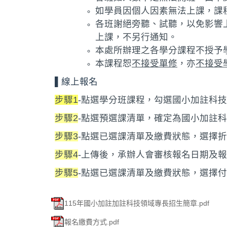
如學員因個人因素無法上課，課
各班謝絕旁聽、試聽，以免影響
上課，不另行通知。
本處所辦理之各學分課程不授予
本課程恕
不接受單修
，亦
不接受
▌線上報名
步驟1
-點選學分班課程，勾選國小加註科
步驟2
-點選預選課清單，確定為國小加註
步驟3
-點選已選課清單及繳費狀態，選擇
步驟4
-上傳後，承辦人會審核報名日期及報
步驟5
-點選已選課清單及繳費狀態，選擇
115年國小加註加註科技領域專長招生簡章.pdf
報名繳費方式.pdf