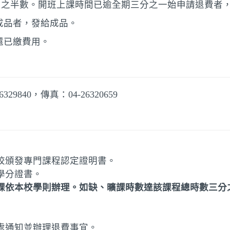
用之半數。開班上課時間已逾全期三分之一始申請退費者
成品者，發給成品。
還已繳費用。
6329840，傳真：04-26320659
校頒發專門課程認定證明書。
學分證書。
課依本校學則辦理。如缺、曠課時數達該課程總時數三分
處通知並辦理退費事宜。