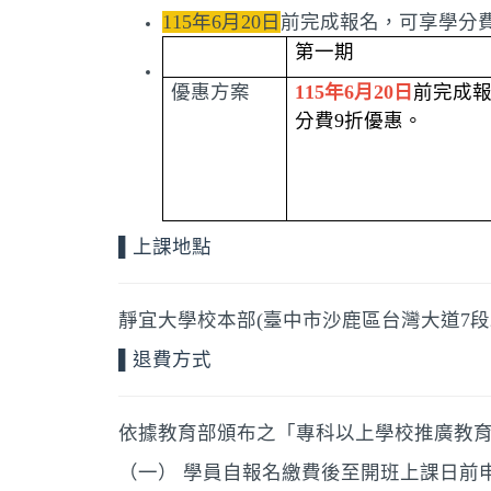
115年6月20日
前完成報名，可享學分
第一期
優惠方案
115
年6
月20
日
前完成
分費9
折優惠。
▌上課地點
靜宜大學校本部(臺中市沙鹿區台灣大道7段2
▌退費方式
依據教育部頒布之「專科以上學校推廣教
（一） 學員自報名繳費後至開班上課日前