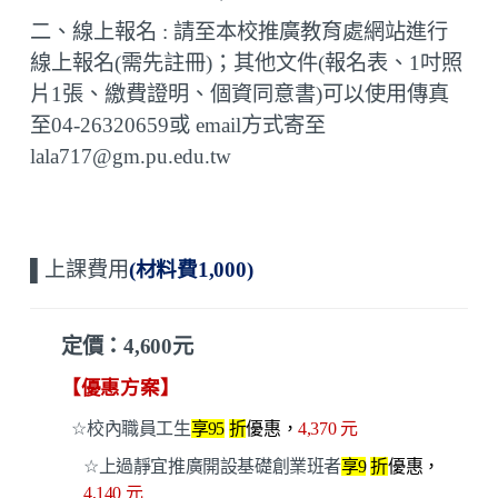
二、線上報名 : 請至本校推廣教育處網站進行
線上報名(需先註冊)；其他文件(
報名表、
1
吋照
片
1
張、繳費證明、個資同意書
)可以使用傳真
至
04-26320659
或
email
方式寄至
lala717
@gm.pu.edu.tw
▌上
課費用
(
材料費1,000
)
定價：
4,600
元
【優惠方案】
☆
校內職員工生
享
95
折
優惠，
4,370
元
☆
上過靜宜推廣開設基礎創業班者
享
9
折
優惠，
4,140
元