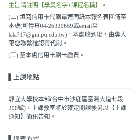
主旨請註明【學員名字
+
課程名稱】。
(
二
)
填寫信用卡代刷單連同紙本報名表回傳至
本處
(
可傳真
04-26320659
或
email
至
lala717@gm.pu.edu.tw)
，本處收到後，由專人
跟您聯繫確認再代刷。
(
三
)
至本處信用卡刷卡繳費。
▌
上課地點
靜宜大學校本部(台中市沙鹿區臺灣大道七段
200
號)，上課教室將於確定開課後另以【上課
通知】簡訊告知。
▌
退費方式