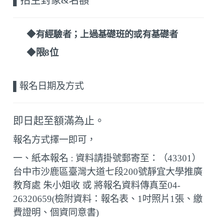
▌
招生對象&名額
◆
有經驗者；上過基礎班的或有基礎者
◆
限8位
▌
報名日期及方式
即日起至
額滿為止
。
報名方式擇一即可，
一、紙本報名 : 資料請掛號郵寄至：（
43301
）
台中市沙鹿區臺灣大道七段
200
號靜宜大學推廣
教育處 朱小姐收 或 將報名資料傳真至
04-
26320659
(檢附資料：報名表、
1
吋照片
1
張、繳
費證明、個資同意書)