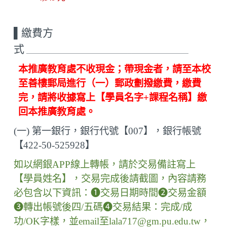
▌
繳費方
式
________________________________________
本推廣教育處不收現金；帶現金者，請至本校
至善樓郵局進行（一）郵政劃撥繳費，繳費
完，請將收據寫上【學員名字+課程名稱】繳
回本推廣教育處。
(
一
)
第一銀行，銀行代號【
007
】，銀行帳號
【
422-50-525928
】
如以網銀
APP
線上轉帳，請於交易備註寫上
【學員姓名】，交易完成後請截圖，內容請務
必包含以下資訊：
❶
交易日期時間
❷
交易金額
❸
轉出帳號後四
/
五碼
❹
交易結果：完成
/
成
功
/OK
字樣，並
email
至
lala717@gm.pu.edu.tw
，