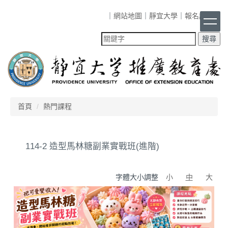
跳
｜
網站地圖
｜
靜宜大學
｜
報名課程
｜
到
主
要
內
容
區
首頁
熱門課程
114-2 造型馬林糖副業實戰班(進階)
字體大小調整
小
中
大