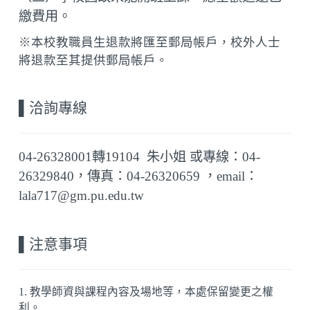
繳費用。
※本校教職員生退款將匯至郵局帳戶，校外人士
將退款至其提供郵局帳戶。
▌
洽詢專線
04-26328001
轉
19104
朱
小姐 或專線
：04-
26329840，
傳真：
04-26320659
，
email
：
lala717
@gm.pu.edu.tw
▌
注意事項
1. 教學師資與課程內容及場地等，本處保留變更之權
利。