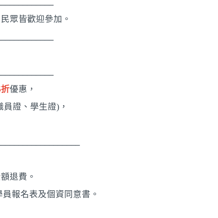
____________
、民眾皆歡迎參加。
____________
____________
5折
優惠，
職員證、學生證)，
________________
全額退費。
、學員報名表及個資同意書。