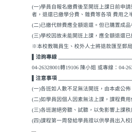
(一)學員自報名繳費後至開班上課日前申
者，退還已繳學分費、雜費等各項 費用之
(二)已繳代辦費應全額退還。但已購置成
(三)學校因故未能開班上課，應全額退還已
※本校教職員生、校外人士將退款匯至郵
▌洽詢專線 ____________________________
04-26328001轉19106 陳小姐 或專線：04-26
▌注意事項 ____________________________
(一)各班如人數不足無法開班，由本處公
(二)如學員因個人因素無法上課，課程費
(三)各班謝絕旁聽、試聽，以免影響上課秩
(四)課程第一周發給學員證以供學員出入校